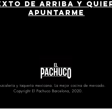
EXTO DE ARRIBA Y QUIE
APUNTARME
zcalería y taquería mexicana. La mejor cocina de mercado.
Copyright El Pachuco Barcelona, 2020.