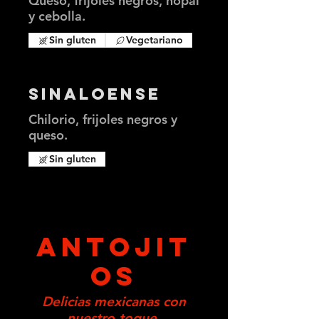
Queso, frijoles negros, nopal
y cebolla.
Sin gluten
Vegetariano
Sinaloense
Chilorio, frijoles negros y
queso.
Sin gluten
ANTOJIT
OS
Delicias mexicanas con
nuestro toque.