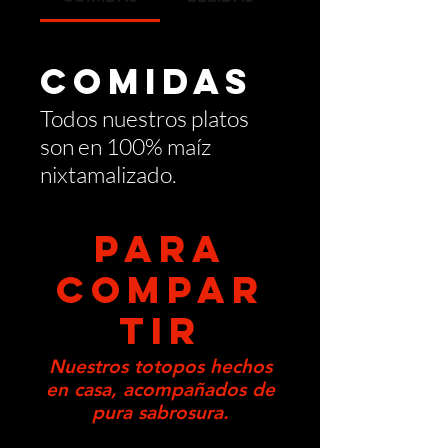
COMIDAS
Todos nuestros platos
son en 100% maíz
nixtamalizado.
PARA
COMPAR
TIR
Nuestros totopos hechos
en casa, acompañados de
pura sabrosura.