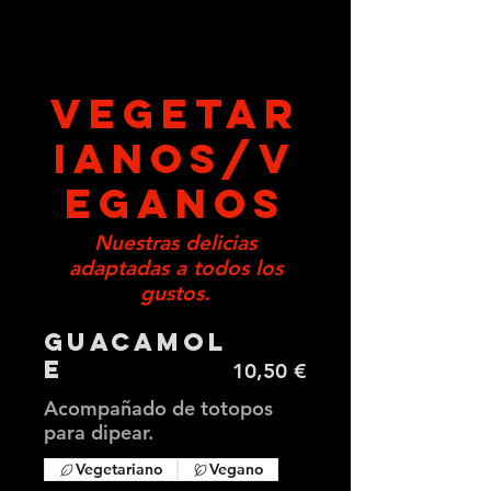
VEGETAR
IANOS/V
EGANOS
Nuestras delicias
adaptadas a todos los
gustos.
Guacamol
e
10,50 €
Acompañado de totopos
para dipear.
Vegetariano
Vegano