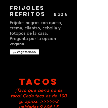
Frijoles
Refritos
8,30 €
Frijoles negros con queso,
crema, cilantro, cebolla y
totopos de la casa.
Pregunta por la opción
vegana.
Vegetariano
TACOS
¡Taco que cierra no es
taco! Cada taco es de 100
g. aprox. >>>>>3
unidades 9.60€ | 5