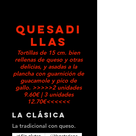
QUESADI
LLAS
Tortillas de 15 cm. bien
rellenas de queso y otras
delicias, y asadas a la
plancha con guarnición de
guacamole y pico de
gallo. >>>>>2 unidades
9.60€ | 3 unidades
12.70€<<<<<<
La Clásica
La tradicional con queso.