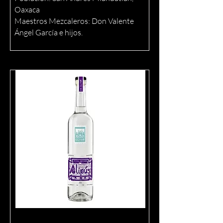
Oaxaca
Maestros Mezcaleros: Don Valente
Ángel García e hijos.