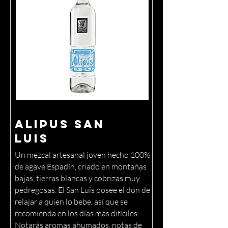
Alipus San
Luis
Un mezcal artesanal joven hecho 100%
de agave Espadín, criado en montañas
bajas, tierras blancas y cobrizas muy
pedregosas. El San Luis posee el don de
relajar a quien lo bebe, así que se
recomienda en los días más difíciles.
Notarás aromas ahumados, notas de