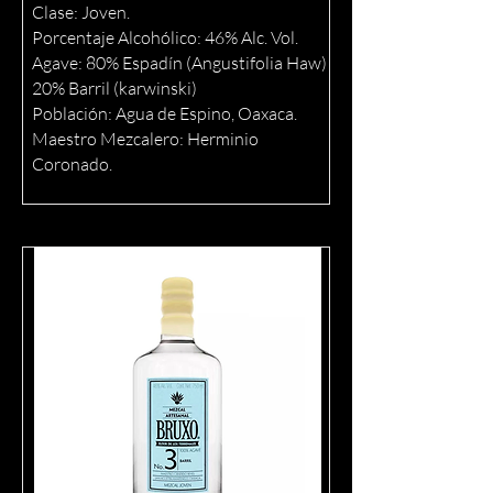
Clase: Joven.
Porcentaje Alcohólico: 46% Alc. Vol.
Agave: 80% Espadín (Angustifolia Haw)
20% Barril (karwinski)
Población: Agua de Espino, Oaxaca.
Maestro Mezcalero: Herminio
Coronado.