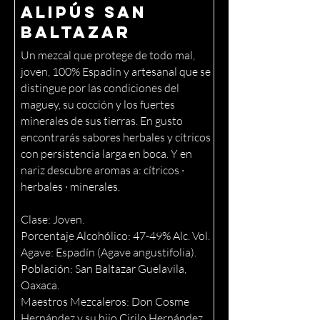
Alipús San
Baltazar
Un mezcal que protege de todo mal,
joven, 100% Espadín y artesanal que se
distingue por las condiciones del
maguey, su cocción y los fuertes
minerales de sus tierras. En gusto
encontrarás sabores herbales y cítricos
con persistencia larga en boca. Y en
nariz descubre aromas a: cítricos ·
herbales · minerales.
Clase: Joven.
Porcentaje Alcohólico: 47-49% Alc. Vol.
Agave: Espadín (Agave angustifolia).
Población: San Baltazar Guelavila,
Oaxaca.
Maestros Mezcaleros: Don Cosme
Hernández y su hijo Cirilo Hernández.