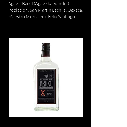
Agave: Barril (Agave karwinskii).
Población: San Martín Lachila, Oaxaca.
Maestro Mezcalero: Felix Santiago.