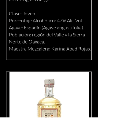
Clase: Joven.
Porcentaje Alcohólico: 47% Alc. Vol.
Agave: Espadín (Agave angustifolia).
Población: región del Valle y la Sierra
Norte de Oaxaca.
Maestra Mezcalera: Karina Abad Rojas.