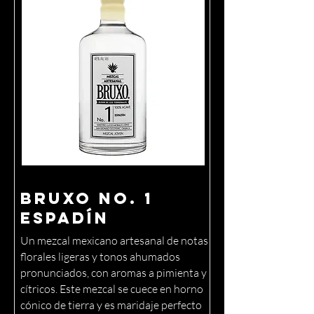
Bruxo No. 1
Espadín
Un mezcal mexicano artesanal de notas
florales ligeras y tonos ahumados
pronunciados, con aromas a pimienta y
cítricos. Este mezcal se cuece en horno
cónico de tierra y es maridaje perfecto