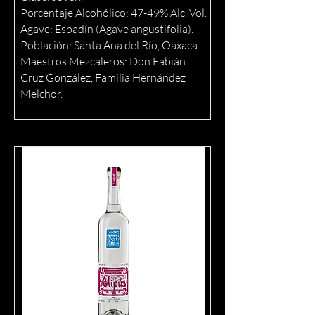
Porcentaje Alcohólico: 47-49% Alc. Vol.
Agave: Espadín (Agave angustifolia).
Población: Santa Ana del Río, Oaxaca.
Maestros Mezcaleros: Don Fabián
Cruz González, Familia Hernández
Melchor.