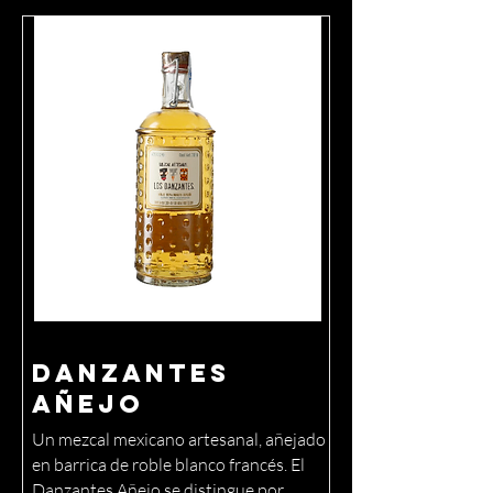
Danzantes
Añejo
Un mezcal mexicano artesanal, añejado
en barrica de roble blanco francés. El
Danzantes Añejo se distingue por