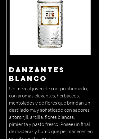
Danzantes
Blanco
Un mezcal joven de cuerpo ahumado,
con aromas elegantes, herbáceos,
mentolados y de flores que brindan un
destilado muy sofisticado con sabores
a toronjil, arcilla, flores blancas,
pimienta y pasto fresco. Posee un final
de maderas y humo que permanecen en
un retrogusto largo.